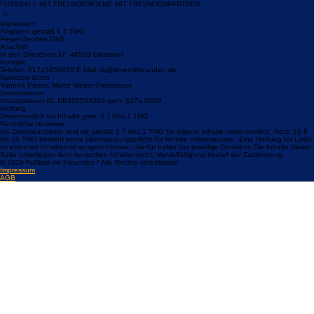
FUSSBALL MIT FREUNDEN
FILME MIT FREUNDEN
PARTNER
Impressum
Angaben gemäß § 5 TMG
Pieper/Janßen GbR
Anschrift
In den Drieschen 37, 46539 Dinslaken
Kontakt
Telefon: 01743456865 E-Mail: hi@filmemitfreunden.de
Vertreten durch
Yannick Pieper, Moritz Weber-Frerigmann
Umsatzsteuer
Umsatzsteuer-ID: DE305534080 gem. §27a UStG
Haftung
Verantwortlich für Inhalte gem. § 7 Abs.1 TMG
Rechtliche Hinweise
Als Diensteanbieter sind wir gemäß § 7 Abs.1 TMG für eigene Inhalte verantwortlich. Nach §§ 8
bis 10 TMG besteht keine Überwachungspflicht für fremde Informationen. Eine Haftung für Links
zu externen Inhalten ist ausgeschlossen; hierfür haftet der jeweilige Betreiber. Die Inhalte dieser
Seite unterliegen dem deutschen Urheberrecht; Vervielfältigung bedarf der Zustimmung.
© 2026 Fußball mit Freunden * Alle Rechte vorbehalten
Impressum
AGB